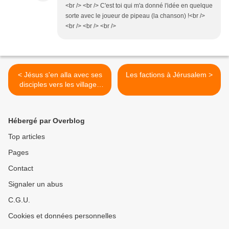
<br /> <br /> C'est toi qui m'a donné l'idée en quelque
sorte avec le joueur de pipeau (la chanson) !<br />
<br /> <br /> <br />
< Jésus s'en alla avec ses
Les factions à Jérusalem >
disciples vers les villages
situés dans la région de
Césarée-de-Philippe
Hébergé par Overblog
Top articles
Pages
Contact
Signaler un abus
C.G.U.
Cookies et données personnelles