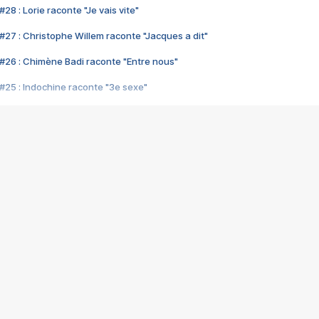
28 : Lorie raconte "Je vais vite"
#27 : Christophe Willem raconte "Jacques a dit"
#26 : Chimène Badi raconte "Entre nous"
#25 : Indochine raconte "3e sexe"
#24 : Zaho raconte "C'est chelou"
#23 : Patrick Bruel raconte "Au café des délices"
#22 : Kyo raconte "Le chemin"
#21 : Nolwenn Leroy raconte "Cassé"
#20 : Patrick Hernandez raconte "Born to be alive"
#19 : Lorie raconte "Près de moi"
#18 : Michael Jones raconte "A nos actes manqués" (avec Jean-Jacque
#17 : Khaled raconte "Aïcha"
#16 : Corneille raconte "Parce qu'on vient de loin"