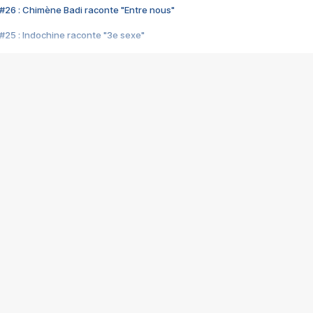
#26 : Chimène Badi raconte "Entre nous"
#25 : Indochine raconte "3e sexe"
#24 : Zaho raconte "C'est chelou"
#23 : Patrick Bruel raconte "Au café des délices"
#22 : Kyo raconte "Le chemin"
#21 : Nolwenn Leroy raconte "Cassé"
#20 : Patrick Hernandez raconte "Born to be alive"
#19 : Lorie raconte "Près de moi"
#18 : Michael Jones raconte "A nos actes manqués" (avec Jean-Jacque
#17 : Khaled raconte "Aïcha"
#16 : Corneille raconte "Parce qu'on vient de loin"
#15 : Indochine raconte "L'aventurier"
14 : Lorie raconte "Sur un air latino"