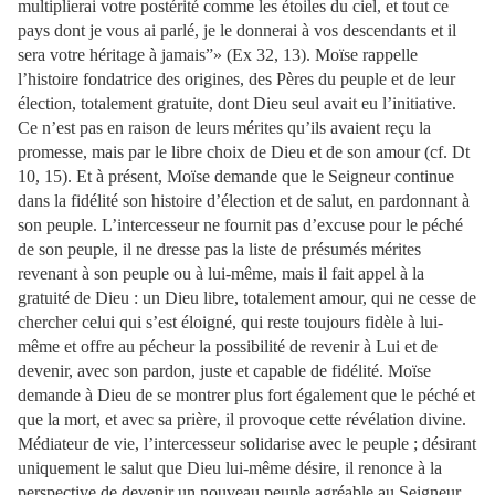
multiplierai votre postérité comme les étoiles du ciel, et tout ce
pays dont je vous ai parlé, je le donnerai à vos descendants et il
sera votre héritage à jamais”» (Ex 32, 13). Moïse rappelle
l’histoire fondatrice des origines, des Pères du peuple et de leur
élection, totalement gratuite, dont Dieu seul avait eu l’initiative.
Ce n’est pas en raison de leurs mérites qu’ils avaient reçu la
promesse, mais par le libre choix de Dieu et de son amour (cf. Dt
10, 15). Et à présent, Moïse demande que le Seigneur continue
dans la fidélité son histoire d’élection et de salut, en pardonnant à
son peuple. L’intercesseur ne fournit pas d’excuse pour le péché
de son peuple, il ne dresse pas la liste de présumés mérites
revenant à son peuple ou à lui-même, mais il fait appel à la
gratuité de Dieu : un Dieu libre, totalement amour, qui ne cesse de
chercher celui qui s’est éloigné, qui reste toujours fidèle à lui-
même et offre au pécheur la possibilité de revenir à Lui et de
devenir, avec son pardon, juste et capable de fidélité. Moïse
demande à Dieu de se montrer plus fort également que le péché et
que la mort, et avec sa prière, il provoque cette révélation divine.
Médiateur de vie, l’intercesseur solidarise avec le peuple ; désirant
uniquement le salut que Dieu lui-même désire, il renonce à la
perspective de devenir un nouveau peuple agréable au Seigneur.