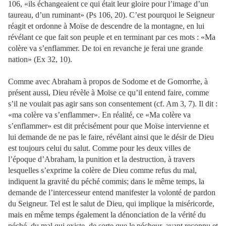
106, «ils échangeaient ce qui était leur gloire pour l’image d’un
taureau, d’un ruminant» (Ps 106, 20). C’est pourquoi le Seigneur
réagit et ordonne à Moïse de descendre de la montagne, en lui
révélant ce que fait son peuple et en terminant par ces mots : «Ma
colère va s’enflammer. De toi en revanche je ferai une grande
nation» (Ex 32, 10).
Comme avec Abraham à propos de Sodome et de Gomorrhe, à
présent aussi, Dieu révèle à Moïse ce qu’il entend faire, comme
s’il ne voulait pas agir sans son consentement (cf. Am 3, 7). Il dit :
«ma colère va s’enflammer». En réalité, ce «Ma colère va
s’enflammer» est dit précisément pour que Moïse intervienne et
lui demande de ne pas le faire, révélant ainsi que le désir de Dieu
est toujours celui du salut. Comme pour les deux villes de
l’époque d’Abraham, la punition et la destruction, à travers
lesquelles s’exprime la colère de Dieu comme refus du mal,
indiquent la gravité du péché commis; dans le même temps, la
demande de l’intercesseur entend manifester la volonté de pardon
du Seigneur. Tel est le salut de Dieu, qui implique la miséricorde,
mais en même temps également la dénonciation de la vérité du
péché, du mal qui existe, de sorte que le pécheur, ayant reconnu et