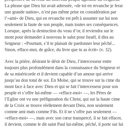
La phrase que Dieu lui avait adressée, «de toi en revanche je ferai
une grande nation», n’est pas même prise en considération par
l’«ami» de Dieu, qui en revanche est prêt à assumer sur lui non
seulement la faute de son peuple, mais toutes ses conséquences.
Lorsque, après la destruction du veau d’or, il reviendra sur le
mont pour demander à nouveau le salut pour Israël, il dira au
Seigneur : «Pourtant, s’il te plaisait de pardonner leur péché...
Sinon, efface-moi, de grâce, du livre que tu as écrit» (v. 32).
Avec la prière, désirant le désir de Dieu, l’intercesseur entre
toujours plus profondément dans la connaissance du Seigneur et
de sa miséricorde et il devient capable d’un amour qui arrive
jusqu’au don total de soi. En Moïse, qui se trouve sur la cime du
mont face à face avec Dieu et qui se fait l’intercesseur pour son
peuple et s’offre lui-même — «efface-moi» —, les Pères de
l’Eglise ont vu une préfiguration du Christ, qui sur la haute cime
de la Croix se trouve réellement devant Dieu, non seulement
comme ami mais comme Fils. Et il ne s’offre pas seulement —
«efface-moi» —, mais avec son cœur transpercé, il se fait effacer,
il devient, comme le dit saint Paul lui-même, péché, il porte sur lui