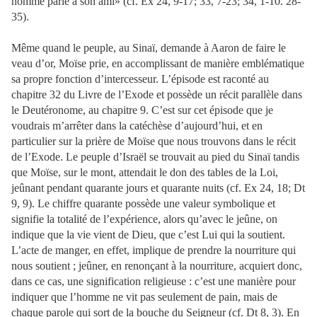
homme parle à son ami» (cf. Ex 24, 9-17; 33, 7-23; 34, 1-10. 28-
35).
Même quand le peuple, au Sinaï, demande à Aaron de faire le
veau d’or, Moïse prie, en accomplissant de manière emblématique
sa propre fonction d’intercesseur. L’épisode est raconté au
chapitre 32 du Livre de l’Exode et possède un récit parallèle dans
le Deutéronome, au chapitre 9. C’est sur cet épisode que je
voudrais m’arrêter dans la catéchèse d’aujourd’hui, et en
particulier sur la prière de Moïse que nous trouvons dans le récit
de l’Exode. Le peuple d’Israël se trouvait au pied du Sinaï tandis
que Moïse, sur le mont, attendait le don des tables de la Loi,
jeûnant pendant quarante jours et quarante nuits (cf. Ex 24, 18; Dt
9, 9). Le chiffre quarante possède une valeur symbolique et
signifie la totalité de l’expérience, alors qu’avec le jeûne, on
indique que la vie vient de Dieu, que c’est Lui qui la soutient.
L’acte de manger, en effet, implique de prendre la nourriture qui
nous soutient ; jeûner, en renonçant à la nourriture, acquiert donc,
dans ce cas, une signification religieuse : c’est une manière pour
indiquer que l’homme ne vit pas seulement de pain, mais de
chaque parole qui sort de la bouche du Seigneur (cf. Dt 8, 3). En