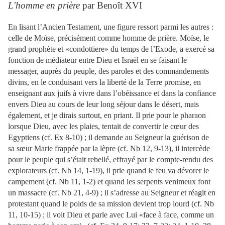
L'homme en prière
par Benoît XVI
En lisant l’Ancien Testament, une figure ressort parmi les autres :
celle de Moïse, précisément comme homme de prière. Moïse, le
grand prophète et «condottiere» du temps de l’Exode, a exercé sa
fonction de médiateur entre Dieu et Israël en se faisant le
messager, auprès du peuple, des paroles et des commandements
divins, en le conduisant vers la liberté de la Terre promise, en
enseignant aux juifs à vivre dans l’obéissance et dans la confiance
envers Dieu au cours de leur long séjour dans le désert, mais
également, et je dirais surtout, en priant. Il prie pour le pharaon
lorsque Dieu, avec les plaies, tentait de convertir le cœur des
Egyptiens (cf. Ex 8-10) ; il demande au Seigneur la guérison de
sa sœur Marie frappée par la lèpre (cf. Nb 12, 9-13), il intercède
pour le peuple qui s’était rebellé, effrayé par le compte-rendu des
explorateurs (cf. Nb 14, 1-19), il prie quand le feu va dévorer le
campement (cf. Nb 11, 1-2) et quand les serpents venimeux font
un massacre (cf. Nb 21, 4-9) ; il s’adresse au Seigneur et réagit en
protestant quand le poids de sa mission devient trop lourd (cf. Nb
11, 10-15) ; il voit Dieu et parle avec Lui «face à face, comme un