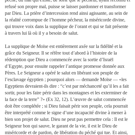
refusé son propre mal, puisse se laisser pardonner et transformer
par Dieu. La prière d’intercession rend ainsi agissante, au sein de
la réalité corrompue de l’homme pécheur, la miséricorde divine,
qui trouve voix dans la supplique de l’orant et qui se fait présente
à travers lui là où il y a besoin de salut.
La supplique de Moïse est entièrement axée sur la fidélité et la
grâce du Seigneur. Il se réfère tout d’abord à l’histoire de la
rédemption que Dieu a commencée avec la sortie d’Israël
d’Egypte, pour ensuite rappeler l’antique promesse donnée aux
Pères. Le Seigneur a opéré le salut en libérant son peuple de
l’esclavage égyptien ; pourquoi alors — demande Moïse — «les
Egyptiens devraient-ils dire : “c’est par méchanceté qu’il les a fait
sortir, pour les faire périr dans les montagnes et les exterminer de
la face de la terre” ?» (Ex 32, 12). L’œuvre de salut commencée
doit être complétée ; si Dieu faisait périr son peuple, cela pourrait
être interprété comme le signe d’une incapacité divine à mener à
bien son projet de salut. Dieu ne peut pas permettre cela : Il est le
Seigneur bon qui sauve, le garant de la vie, il est le Dieu de
miséricorde et de pardon, de libération du péché qui tue. Et ainsi,