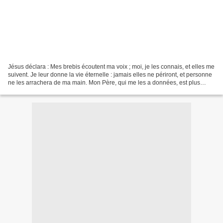
Jésus déclara : Mes brebis écoutent ma voix ; moi, je les connais, et elles me
suivent. Je leur donne la vie éternelle : jamais elles ne périront, et personne
ne les arrachera de ma main. Mon Père, qui me les a données, est plus
grand que tout, et personne...