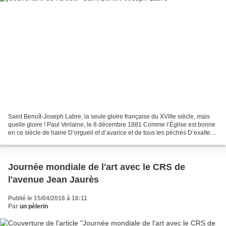
Saint Benoît-Joseph Labre, la seule gloire française du XVIIIe siècle, mais
quelle gloire ! Paul Verlaine, le 8 décembre 1881 Comme l’Église est bonne
en ce siècle de haine D’orgueil et d’avarice et de tous les péchés D’exalter
aujourd’hui le caché des...
Journée mondiale de l'art avec le CRS de
l'avenue Jean Jaurès
Publié le 15/04/2016 à 16:11
Par
un pèlerin