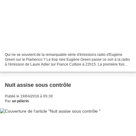
Qui ne se souvient de la remarquable série d'émissions radio d'Eugène
Green sur le Flamenco ? Le trop rare Eugène Green passe ce soir à la radio
à l'émission de Laure Adler sur France Culture à 22h15. La première fois
que j’ai écouté Eugène Green, il...
Nuit assise sous contrôle
Publié le 19/04/2016 à 05:30
Par
un pèlerin