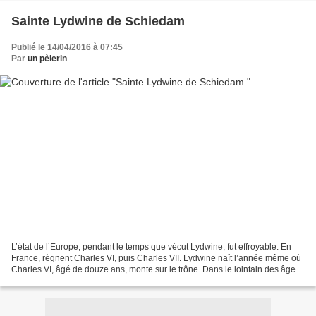
Sainte Lydwine de Schiedam
Publié le 14/04/2016 à 07:45
Par
un pèlerin
L’état de l’Europe, pendant le temps que vécut Lydwine, fut effroyable. En
France, règnent Charles VI, puis Charles VII. Lydwine naît l’année même où
Charles VI, âgé de douze ans, monte sur le trône. Dans le lointain des âges,
les années de ce règne évoquent...