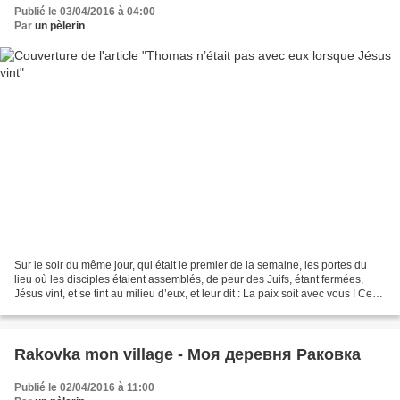
Publié le 03/04/2016 à 04:00
Par
un pèlerin
Sur le soir du même jour, qui était le premier de la semaine, les portes du
lieu où les disciples étaient assemblés, de peur des Juifs, étant fermées,
Jésus vint, et se tint au milieu d’eux, et leur dit : La paix soit avec vous ! Ce
qu’ayant dit, il leur...
Rakovka mon village - Моя деревня Раковка
Publié le 02/04/2016 à 11:00