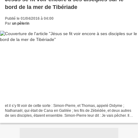
bord de la mer de Tibériade
Publié le 01/04/2016 à 04:00
Par
un pèlerin
et il s’y fit voir de cette sorte : Simon-Pierre, et Thomas, appelé Didyme ;
Nathanaël, qui était de Cana en Galilée ; les fils de Zébédée, et deux autres
de ses disciples, étaient ensemble. Simon-Pierre leur dit : Je vais pêcher. Ils
lui dirent : Nous...