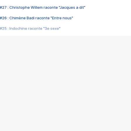
#27 : Christophe Willem raconte "Jacques a dit"
#26 : Chimène Badi raconte "Entre nous"
#25 : Indochine raconte "3e sexe"
#24 : Zaho raconte "C'est chelou"
#23 : Patrick Bruel raconte "Au café des délices"
#22 : Kyo raconte "Le chemin"
#21 : Nolwenn Leroy raconte "Cassé"
#20 : Patrick Hernandez raconte "Born to be alive"
#19 : Lorie raconte "Près de moi"
#18 : Michael Jones raconte "A nos actes manqués" (avec Jean-Jacque
#17 : Khaled raconte "Aïcha"
#16 : Corneille raconte "Parce qu'on vient de loin"