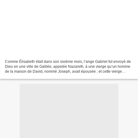
Comme Élisabeth était dans son sixième mois, l’ange Gabriel fut envoyé de
Dieu en une ville de Galilée, appelée Nazareth, à une vierge qu’un homme
de la maison de David, nommé Joseph, avait épousée ; et cette vierge
s’appelait Marie. L’ange étant entré...