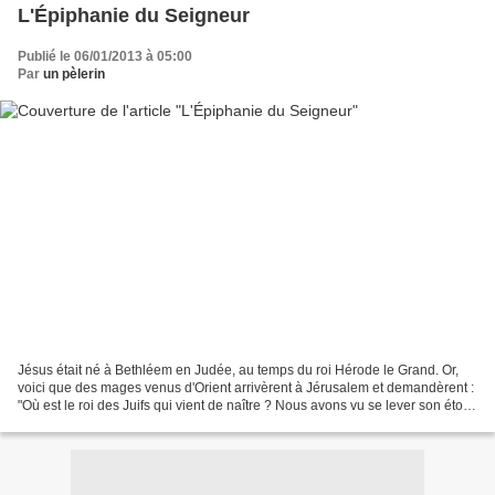
L'Épiphanie du Seigneur
Publié le 06/01/2013 à 05:00
Par
un pèlerin
Jésus était né à Bethléem en Judée, au temps du roi Hérode le Grand. Or,
voici que des mages venus d'Orient arrivèrent à Jérusalem et demandèrent :
"Où est le roi des Juifs qui vient de naître ? Nous avons vu se lever son étoile
et nous sommes venus nous...