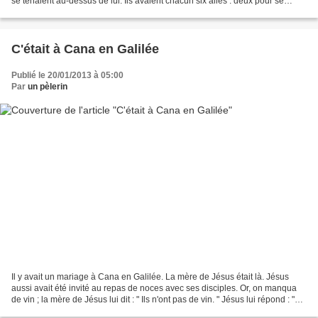
se tenaient au-dessus de lui. Ils avaient chacun six ailes : deux pour se
couvrir le visage, deux...
C'était à Cana en Galilée
Publié le 20/01/2013 à 05:00
Par
un pèlerin
Il y avait un mariage à Cana en Galilée. La mère de Jésus était là. Jésus
aussi avait été invité au repas de noces avec ses disciples. Or, on manqua
de vin ; la mère de Jésus lui dit : " Ils n'ont pas de vin. " Jésus lui répond : "
Femme, que me veux-tu...