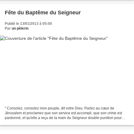
Fête du Baptême du Seigneur
Publié le 13/01/2013 à 05:00
Par
un pèlerin
" Consolez, consolez mon peuple, dit votre Dieu. Parlez au cœur de
Jérusalem et proclamez que son service est accompli, que son crime est
pardonné, et qu'elle a reçu de la main du Seigneur double punition pour
toutes ses fautes." Une voix proclame : "...