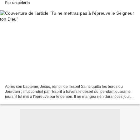
Par
un pèlerin
Après son baptême, Jésus, rempli de l'Esprit Saint, quitta les bords du
Jourdain ; il fut conduit par l'Esprit à travers le désert où, pendant quarante
jours, il fut mis à l'épreuve par le démon. Il ne mangea rien durant ces jours-
là, et, quand ce temps...