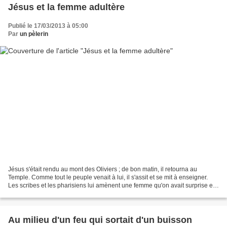
Jésus et la femme adultère
Publié le 17/03/2013 à 05:00
Par
un pèlerin
Jésus s'était rendu au mont des Oliviers ; de bon matin, il retourna au
Temple. Comme tout le peuple venait à lui, il s'assit et se mit à enseigner.
Les scribes et les pharisiens lui amènent une femme qu'on avait surprise en
train de commettre l'adultère....
Au milieu d'un feu qui sortait d'un buisson