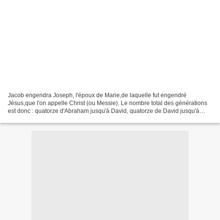
Jacob engendra Joseph, l'époux de Marie,de laquelle fut engendré
Jésus,que l'on appelle Christ (ou Messie). Le nombre total des générations
est donc : quatorze d'Abraham jusqu'à David, quatorze de David jusqu'à
l'exil à Babylone, quatorze de l'exil à...