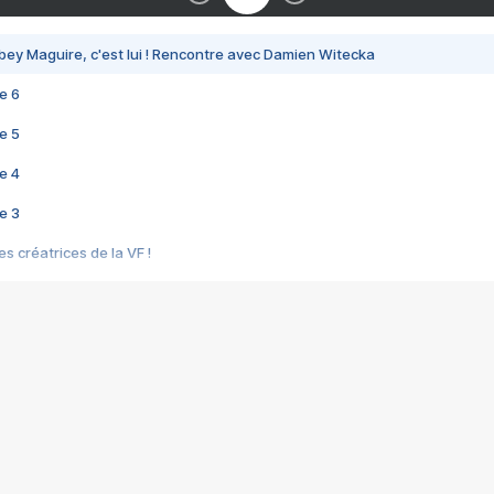
bey Maguire, c'est lui ! Rencontre avec Damien Witecka
e 6
e 5
e 4
e 3
s créatrices de la VF !
e 2
e 1
e Mektoub My Love arrive enfin ! Rencontre avec Shaïn Boumedine et Sal
i : après Toni en famille
elle réalise le bouleversant Dites lui que je l'aime
ais ! Rencontre autour de Vie privée de Rebecca Zlotowski