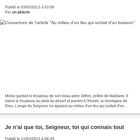
Publié le 03/03/2013 à 03:00
Par
un pèlerin
Moïse gardait le troupeau de son beau-père Jéthro, prêtre de Madiane. Il
mena le troupeau au-delà du désert et parvint à l'Horeb, la montagne de
Dieu. L'ange du Seigneur lui apparut au milieu d'un feu qui sortait d'un
buisson. Moïse regarda : le buisson...
Je n'ai que toi, Seigneur, toi qui connais tout
Publié le 21/02/2013 à 06:25