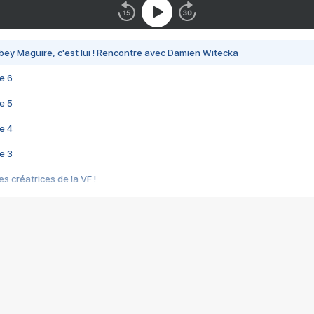
bey Maguire, c'est lui ! Rencontre avec Damien Witecka
e 6
e 5
e 4
e 3
s créatrices de la VF !
e 2
e 1
e Mektoub My Love arrive enfin ! Rencontre avec Shaïn Boumedine et Sal
i : après Toni en famille
elle réalise le bouleversant Dites lui que je l'aime