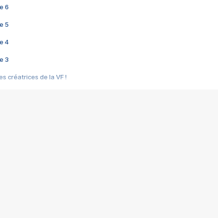
e 6
e 5
e 4
e 3
s créatrices de la VF !
e 2
e 1
e Mektoub My Love arrive enfin ! Rencontre avec Shaïn Boumedine et Sal
i : après Toni en famille
elle réalise le bouleversant Dites lui que je l'aime
ais ! Rencontre autour de Vie privée de Rebecca Zlotowski
 de Marguerite, Grave... Rencontre avec Ella Rumpf
 Les Rêveurs, un film intime sur la santé mentale