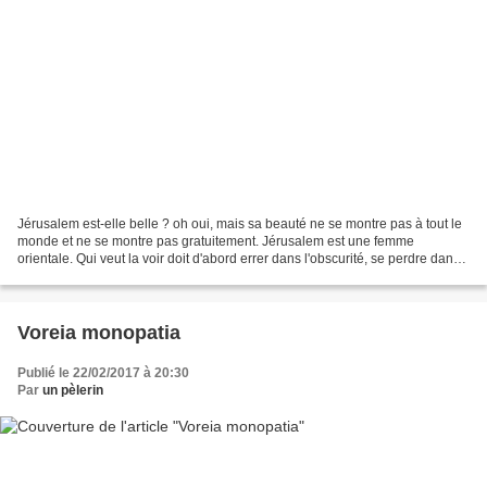
Jérusalem est-elle belle ? oh oui, mais sa beauté ne se montre pas à tout le
monde et ne se montre pas gratuitement. Jérusalem est une femme
orientale. Qui veut la voir doit d'abord errer dans l'obscurité, se perdre dans
des tunnels sombres, dans des...
Voreia monopatia
Publié le 22/02/2017 à 20:30
Par
un pèlerin