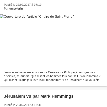
Publié le 22/02/2017 à 07:10
Par
un pèlerin
Jésus étant venu aux environs de Césarée de Philippe, interrogea ses
disciples, et leur dit : Que disent les hommes touchant le Fils de l’Homme ?
Qui disent-ils que je suis ? Ils lui répondirent : Les uns disent que vous êtes
Jean-Baptiste, les autres...
Jérusalem vu par Mark Hemmings
Publié le 20/02/2017 à 12:30