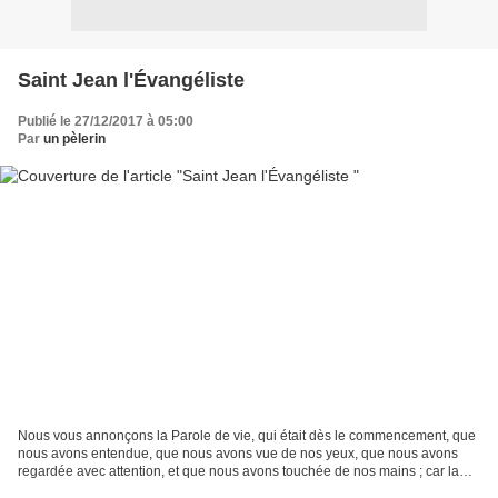
Saint Jean l'Évangéliste
Publié le 27/12/2017 à 05:00
Par
un pèlerin
Nous vous annonçons la Parole de vie, qui était dès le commencement, que
nous avons entendue, que nous avons vue de nos yeux, que nous avons
regardée avec attention, et que nous avons touchée de nos mains ; car la
Vie même s’est rendue visible ; nous...