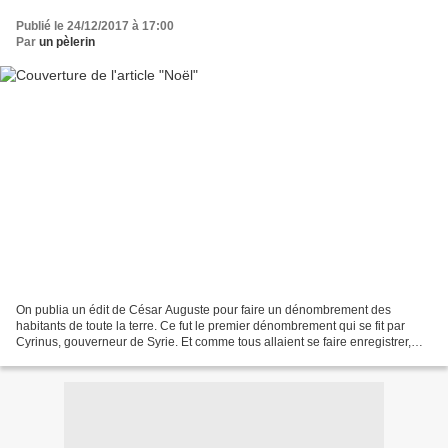
Publié le 24/12/2017 à 17:00
Par
un pèlerin
On publia un édit de César Auguste pour faire un dénombrement des
habitants de toute la terre. Ce fut le premier dénombrement qui se fit par
Cyrinus, gouverneur de Syrie. Et comme tous allaient se faire enregistrer,
chacun dans sa ville, Joseph partit...