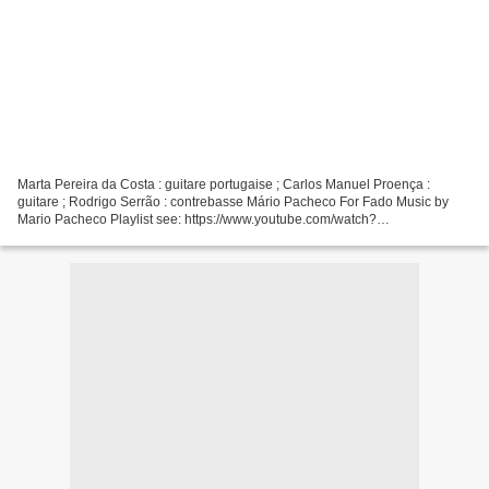
Marta Pereira da Costa : guitare portugaise ; Carlos Manuel Proença :
guitare ; Rodrigo Serrão : contrebasse Mário Pacheco For Fado Music by
Mario Pacheco Playlist see: https://www.youtube.com/watch?
v=HbqRWAANo-w&list=PL2DnRelXCxN3KZKDzqNFY-yfrsXAYk2EW
Palácio...