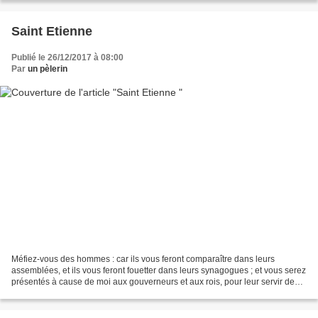
Saint Etienne
Publié le 26/12/2017 à 08:00
Par
un pèlerin
Méfiez-vous des hommes : car ils vous feront comparaître dans leurs
assemblées, et ils vous feront fouetter dans leurs synagogues ; et vous serez
présentés à cause de moi aux gouverneurs et aux rois, pour leur servir de
témoignage, aussi bien qu’aux nations....