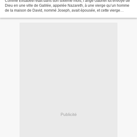
Comme Élisabeth était dans son sixième mois, l’ange Gabriel fut envoyé de
Dieu en une ville de Galilée, appelée Nazareth, à une vierge qu’un homme
de la maison de David, nommé Joseph, avait épousée, et cette vierge
s’appelait Marie. L’ange étant entré...
Publicité