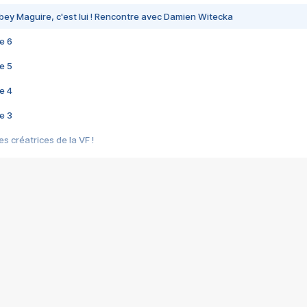
bey Maguire, c'est lui ! Rencontre avec Damien Witecka
e 6
e 5
e 4
e 3
s créatrices de la VF !
e 2
e 1
e Mektoub My Love arrive enfin ! Rencontre avec Shaïn Boumedine et Sal
i : après Toni en famille
elle réalise le bouleversant Dites lui que je l'aime
ais ! Rencontre autour de Vie privée de Rebecca Zlotowski