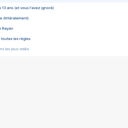
 a 13 ans (et vous l'avez ignoré)
e (littéralement)
im Rayan
 toutes les règles
s les jeux vidéo
us choquant de Rockstar ? - Le scandale BULLY
e plus moche de Steam
du RÊVE tourne au CAUCHEMAR
pendant 8 heures
it… à tort
umiliés par un jeu vidéo
ire - Final Fantasy 8