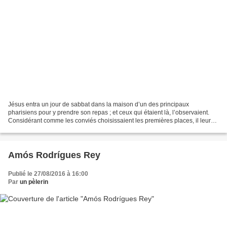
Jésus entra un jour de sabbat dans la maison d’un des principaux
pharisiens pour y prendre son repas ; et ceux qui étaient là, l’observaient.
Considérant comme les conviés choisissaient les premières places, il leur
proposa cette parabole, et leur dit...
Amós Rodrígues Rey
Publié le 27/08/2016 à 16:00
Par
un pèlerin