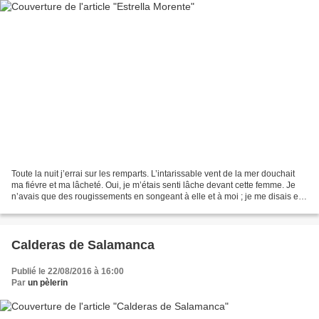
Toute la nuit j’errai sur les remparts. L’intarissable vent de la mer douchait
ma fiévre et ma lâcheté. Oui, je m’étais senti lâche devant cette femme. Je
n’avais que des rougissements en songeant à elle et à moi ; je me disais en
moi-même les pires outrages...
Calderas de Salamanca
Publié le 22/08/2016 à 16:00
Par
un pèlerin