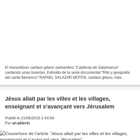
El maravilloso cantaor gitano salmantino "Calderas de Salamanca"
cantando unas bulerías. Extraído de la serie documental "Rito y geografía
del cante flamenco" RAFAEL SALAZAR MOTOS, cantaor gitano, más
conocido en la historia del arte del cante flamenco...
Jésus allait par les villes et les villages,
enseignant et s’avançant vers Jérusalem
Publié le 21/08/2016 à 04:00
Par
un pèlerin