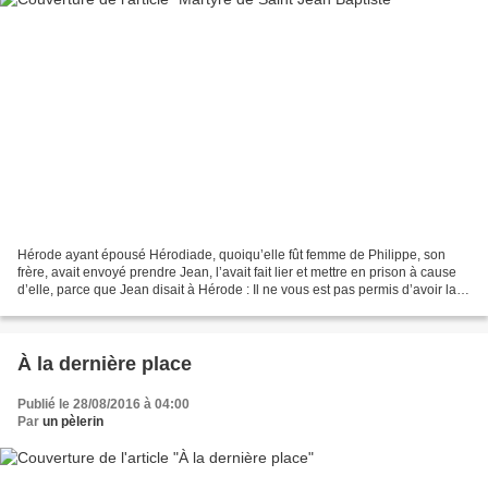
Hérode ayant épousé Hérodiade, quoiqu’elle fût femme de Philippe, son
frère, avait envoyé prendre Jean, l’avait fait lier et mettre en prison à cause
d’elle, parce que Jean disait à Hérode : Il ne vous est pas permis d’avoir la
femme de votre frère. Depuis...
À la dernière place
Publié le 28/08/2016 à 04:00
Par
un pèlerin