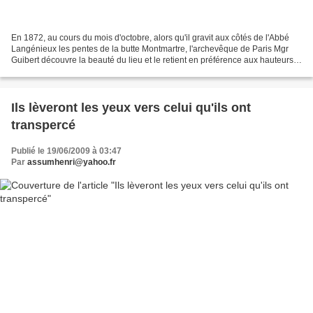
En 1872, au cours du mois d'octobre, alors qu'il gravit aux côtés de l'Abbé
Langénieux les pentes de la butte Montmartre, l'archevêque de Paris Mgr
Guibert découvre la beauté du lieu et le retient en préférence aux hauteurs
du Trocadéro et de Belleville...
Ils lèveront les yeux vers celui qu'ils ont
transpercé
Publié le 19/06/2009 à 03:47
Par
assumhenri@yahoo.fr