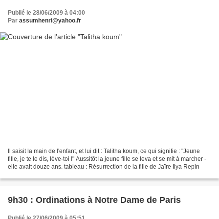
Publié le 28/06/2009 à 04:00
Par
assumhenri@yahoo.fr
Il saisit la main de l'enfant, et lui dit : Talitha koum, ce qui signifie : "Jeune
fille, je te le dis, lève-toi !" Aussitôt la jeune fille se leva et se mit à marcher -
elle avait douze ans. tableau : Résurrection de la fille de Jaïre Ilya Repin
9h30 : Ordinations à Notre Dame de Paris
Publié le 27/06/2009 à 05:51