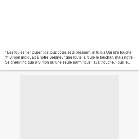
" Les foules t’entourent de tous côtés et te pressent, et tu dis Qui m’a touché
?" Simon indiquait à notre Seigneur que toute la foule le touchait, mais notre
Seigneur indiqua à Simon qu’une seule parmi tous l’avait touché. Tous le
touchaient à cause...