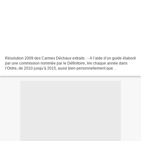
Résolution 2009 des Carmes Déchaux extraits : - A l’aide d’un guide élaboré
par une commission nommée par le Définitoire, lire chaque année dans
l’Ordre, de 2010 jusqu’à 2015, aussi bien personnellement que
communautairement, une œuvre de la Sainte Mère...