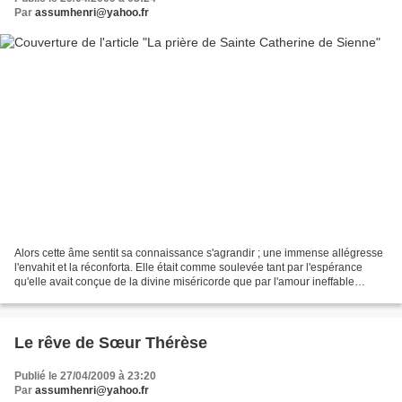
Par
assumhenri@yahoo.fr
Alors cette âme sentit sa connaissance s'agrandir ; une immense allégresse
l'envahit et la réconforta. Elle était comme soulevée tant par l'espérance
qu'elle avait conçue de la divine miséricorde que par l'amour ineffable
qu'elle goûtait, et elle se tenait...
Le rêve de Sœur Thérèse
Publié le 27/04/2009 à 23:20
Par
assumhenri@yahoo.fr