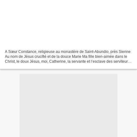
A Sœur Constance, religieuse au monastère de Saint-Abundio, près Sienne
Au nom de Jésus crucifié et de la douce Marie Ma fille bien-aimée dans le
Christ, le doux Jésus, moi, Catherine, la servante et l’esclave des serviteurs
de Jésus-Christ, je t’écris...