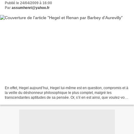
Publié le 24/04/2009 à 16:00
Par
assumhenri@yahoo.fr
En effet, Hegel aujourd’hui, Hegel lui-même est en question, compromis et à
la veille du déshonneur philosophique le plus complet, malgré les
transcendantes aptitudes de sa pensée. Or, s’il en est ainsi, que voulez-vous
qu’on dise des esprits de second...