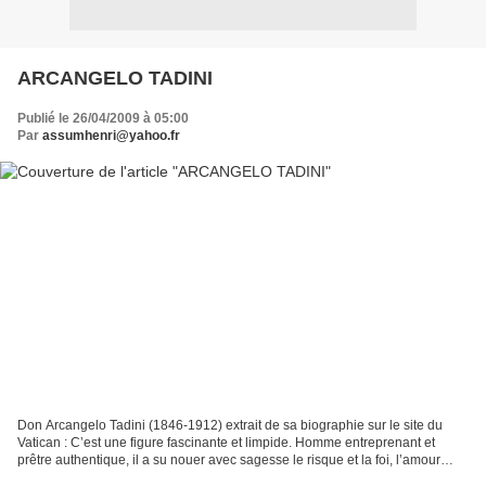
ARCANGELO TADINI
Publié le 26/04/2009 à 05:00
Par
assumhenri@yahoo.fr
Don Arcangelo Tadini (1846-1912) extrait de sa biographie sur le site du
Vatican : C’est une figure fascinante et limpide. Homme entreprenant et
prêtre authentique, il a su nouer avec sagesse le risque et la foi, l’amour
pour les hommes et l’amour pour...