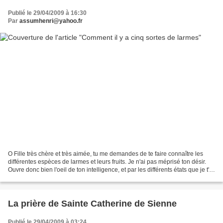
Publié le 29/04/2009 à 16:30
Par
assumhenri@yahoo.fr
O Fille très chère et très aimée, tu me demandes de te faire connaître les
différentes espèces de larmes et leurs fruits. Je n'ai pas méprisé ton désir.
Ouvre donc bien l'oeil de ton intelligence, et par les différents états que je t'ai
expliqué, je te...
La prière de Sainte Catherine de Sienne
Publié le 29/04/2009 à 03:24