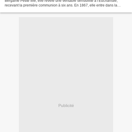
Bergame Petite fille, elle révèle une véritable sensibilité à l'Eucharistie,
recevant la première communion à six ans. En 1867, elle entre dans la
Société de Saint-Angèle Merici. Elle...
Publicité