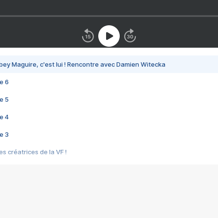
bey Maguire, c'est lui ! Rencontre avec Damien Witecka
e 6
e 5
e 4
e 3
s créatrices de la VF !
e 2
e 1
e Mektoub My Love arrive enfin ! Rencontre avec Shaïn Boumedine et Sal