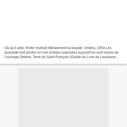
Où qu’il aille, Roiter révélait littéralement la beauté. Umbria, 1954 Les
quarante-huit photos en noir et blanc exposées aujourd’hui sont issues de
l’ouvrage Ombrie. Terre de Saint-François (Guilde du Livre de Lausanne,
1955) qui lui valut en 1956 le...