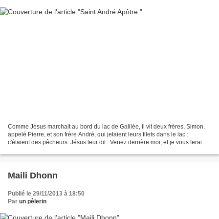
Comme Jésus marchait au bord du lac de Galilée, il vit deux frères, Simon,
appelé Pierre, et son frère André, qui jetaient leurs filets dans le lac :
c'étaient des pêcheurs. Jésus leur dit : Venez derrière moi, et je vous ferai
pêcheurs d'hommes. Aussitôt,...
Maili Dhonn
Publié le 29/11/2013 à 18:50
Par
un pèlerin