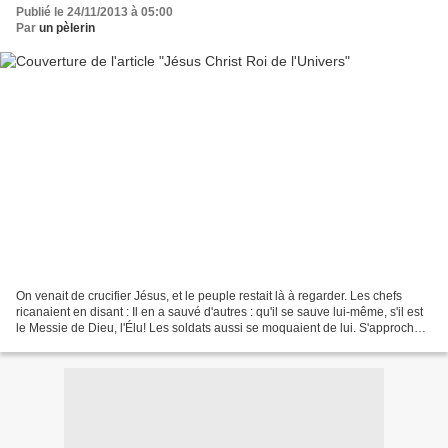
Publié le 24/11/2013 à 05:00
Par
un pèlerin
On venait de crucifier Jésus, et le peuple restait là à regarder. Les chefs
ricanaient en disant : Il en a sauvé d'autres : qu'il se sauve lui-même, s'il est
le Messie de Dieu, l'Élu! Les soldats aussi se moquaient de lui. S'approchant
pour lui donner...