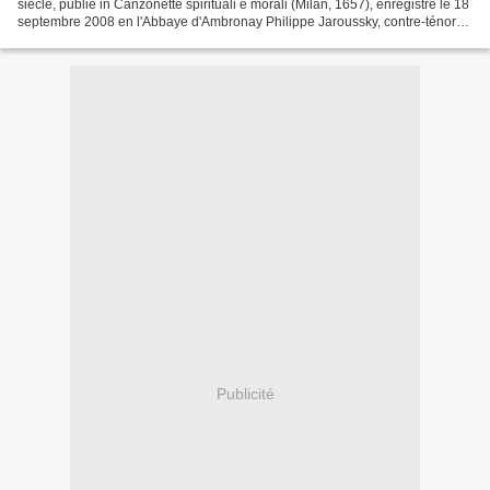
siècle, publié in Canzonette spirituali e morali (Milan, 1657), enregistré le 18
septembre 2008 en l'Abbaye d'Ambronay Philippe Jaroussky, contre-ténor
avec Alessandro Tampieri et...
Publicité