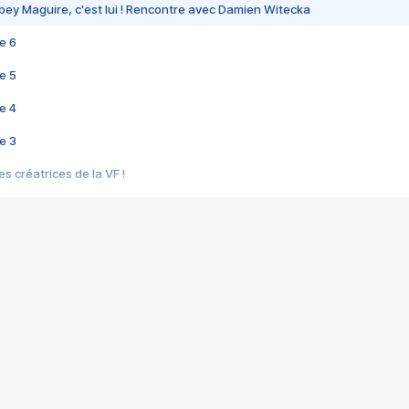
bey Maguire, c'est lui ! Rencontre avec Damien Witecka
e 6
e 5
e 4
e 3
s créatrices de la VF !
e 2
e 1
e Mektoub My Love arrive enfin ! Rencontre avec Shaïn Boumedine et Sal
i : après Toni en famille
elle réalise le bouleversant Dites lui que je l'aime
ais ! Rencontre autour de Vie privée de Rebecca Zlotowski
 de Marguerite, Grave... Rencontre avec Ella Rumpf