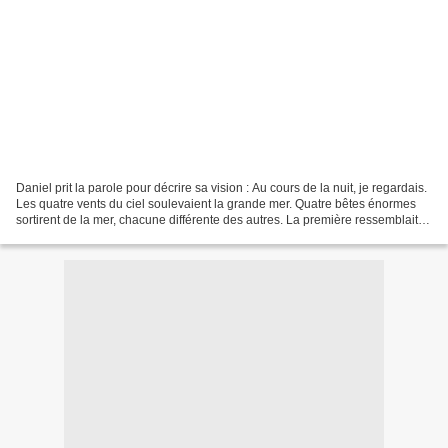
Daniel prit la parole pour décrire sa vision : Au cours de la nuit, je regardais.
Les quatre vents du ciel soulevaient la grande mer. Quatre bêtes énormes
sortirent de la mer, chacune différente des autres. La première ressemblait à
un lion, et elle avait...