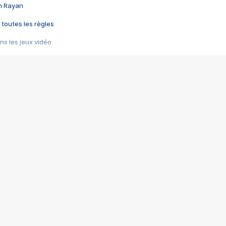
im Rayan
 toutes les règles
s les jeux vidéo
us choquant de Rockstar ? - Le scandale BULLY
e plus moche de Steam
du RÊVE tourne au CAUCHEMAR
pendant 8 heures
it… à tort
umiliés par un jeu vidéo
ire - Final Fantasy 8
ti un empire - Age of Empires
story DOFUS
tard, il crée l'un des pires jeux de tous les temps, MindsEye.