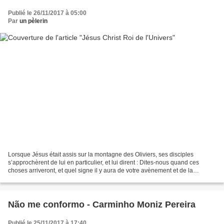
Publié le 26/11/2017 à 05:00
Par
un pèlerin
Lorsque Jésus était assis sur la montagne des Oliviers, ses disciples
s’approchèrent de lui en particulier, et lui dirent : Dites-nous quand ces
choses arriveront, et quel signe il y aura de votre avènement et de la
consommation du siècle. Quand le Fils...
Não me conformo - Carminho Moniz Pereira
Publié le 25/11/2017 à 17:40