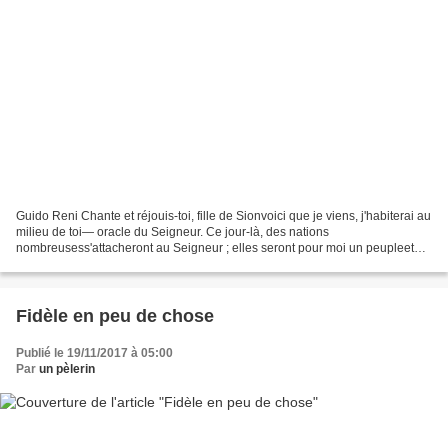
Guido Reni Chante et réjouis-toi, fille de Sionvoici que je viens, j'habiterai au
milieu de toi— oracle du Seigneur. Ce jour-là, des nations
nombreusess'attacheront au Seigneur ; elles seront pour moi un peupleet
j'habiterai au milieu de toi. Alors tu...
Fidèle en peu de chose
Publié le 19/11/2017 à 05:00
Par
un pèlerin