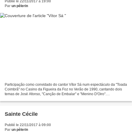
Publié le 22/11/2017 à 19:00
Par
un pèlerin
Participação como convidado do cantor Vítor Sá num espectáculo da "Toada
Coimbrã" no Casino da Figueira da Foz no Verão de 1990, cantando dois
temas de José Afonso, "Canção de Embalar" e "Menino D'Oiro".
Acompanhamentos à guitarra clássica por João Carlos...
Sainte Cécile
Publié le 22/11/2017 à 09:00
Par
un pèlerin