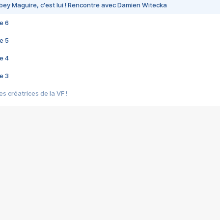
bey Maguire, c'est lui ! Rencontre avec Damien Witecka
e 6
e 5
e 4
e 3
s créatrices de la VF !
e 2
e 1
e Mektoub My Love arrive enfin ! Rencontre avec Shaïn Boumedine et Sal
i : après Toni en famille
elle réalise le bouleversant Dites lui que je l'aime
ais ! Rencontre autour de Vie privée de Rebecca Zlotowski
 de Marguerite, Grave... Rencontre avec Ella Rumpf