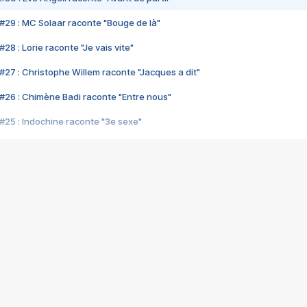
#29 : MC Solaar raconte "Bouge de là"
28 : Lorie raconte "Je vais vite"
#27 : Christophe Willem raconte "Jacques a dit"
#26 : Chimène Badi raconte "Entre nous"
#25 : Indochine raconte "3e sexe"
#24 : Zaho raconte "C'est chelou"
#23 : Patrick Bruel raconte "Au café des délices"
#22 : Kyo raconte "Le chemin"
#21 : Nolwenn Leroy raconte "Cassé"
#20 : Patrick Hernandez raconte "Born to be alive"
#19 : Lorie raconte "Près de moi"
#18 : Michael Jones raconte "A nos actes manqués" (avec Jean-Jacque