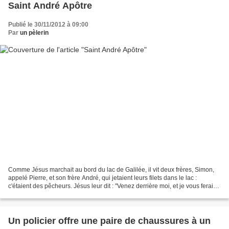
Saint André Apôtre
Publié le 30/11/2012 à 09:00
Par
un pèlerin
Comme Jésus marchait au bord du lac de Galilée, il vit deux frères, Simon,
appelé Pierre, et son frère André, qui jetaient leurs filets dans le lac :
c'étaient des pêcheurs. Jésus leur dit : "Venez derrière moi, et je vous ferai
pêcheurs d'hommes". Aussitôt,...
Un policier offre une paire de chaussures à un