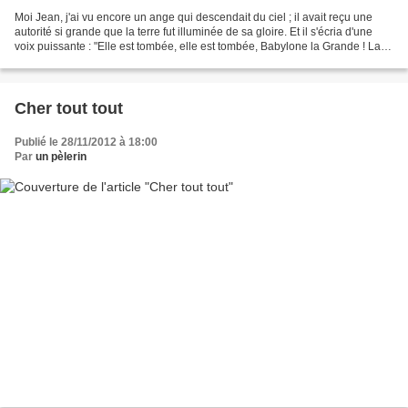
Moi Jean, j'ai vu encore un ange qui descendait du ciel ; il avait reçu une
autorité si grande que la terre fut illuminée de sa gloire. Et il s'écria d'une
voix puissante : "Elle est tombée, elle est tombée, Babylone la Grande ! La
voilà devenue une tanière...
Cher tout tout
Publié le 28/11/2012 à 18:00
Par
un pèlerin