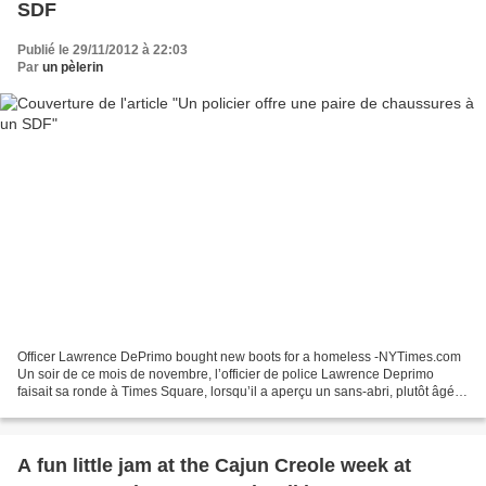
SDF
Publié le 29/11/2012 à 22:03
Par
un pèlerin
Officer Lawrence DePrimo bought new boots for a homeless -NYTimes.com
Un soir de ce mois de novembre, l’officier de police Lawrence Deprimo
faisait sa ronde à Times Square, lorsqu’il a aperçu un sans-abri, plutôt âgé,
marcher dans la rue sans chaussures....
A fun little jam at the Cajun Creole week at