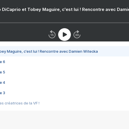
 DiCaprio et Tobey Maguire, c'est lui ! Rencontre avec Dam
bey Maguire, c'est lui ! Rencontre avec Damien Witecka
e 6
e 5
e 4
e 3
s créatrices de la VF !
e 2
e 1