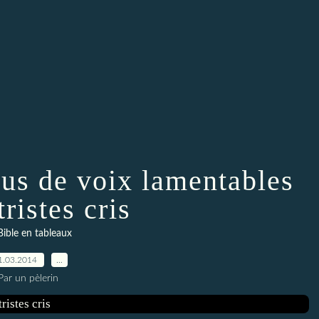
lus de voix lamentables
tristes cris
Bible en tableaux
1.03.2014
…
Par un pèlerin