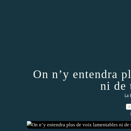
On n’y entendra p
ni de 
La 
3