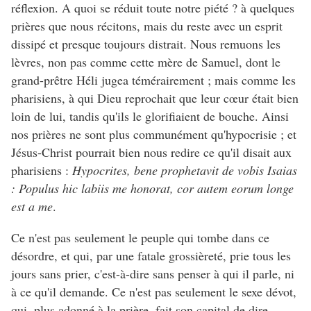
réflexion. A quoi se réduit toute notre piété ? à quelques
prières que nous récitons, mais du reste avec un esprit
dissipé et presque toujours distrait. Nous remuons les
lèvres, non pas comme cette mère de Samuel, dont le
grand-prêtre Héli jugea témérairement ; mais comme les
pharisiens, à qui Dieu reprochait que leur cœur était bien
loin de lui, tandis qu'ils le glorifiaient de bouche. Ainsi
nos prières ne sont plus communément qu'hypocrisie ; et
Jésus-Christ pourrait bien nous redire ce qu'il disait aux
pharisiens :
Hypocrites, bene prophetavit de vobis Isaias
: Populus hic labiis me honorat, cor autem eorum longe
est a me
.
Ce n'est pas seulement le peuple qui tombe dans ce
désordre, et qui, par une fatale grossièreté, prie tous les
jours sans prier, c'est-à-dire sans penser à qui il parle, ni
à ce qu'il demande. Ce n'est pas seulement le sexe dévot,
qui, plus adonné à la prière, fait son capital de dire