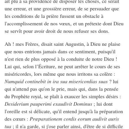
ait plu à sa providence de disposer les choses, ce serait
une erreur, et une grossière erreur, de se persuader que
les conditions de la prière fussent un obstacle à
l'accomplissement de nos vœux, et un prétexte dont Dieu
se servît pour avoir droit de nous refuser ses dons.
Ah ! mes Frères, disait saint Augustin, à Dieu ne plaise
que nous entrions jamais dans ce sentiment, puisqu'il
n'est rien de plus opposé à la conduite de notre Dieu !
Lui qui, selon l’Écriture, ne peut arrêter le cours de ses
miséricordes, lors même que nous irritons sa colère :
Numquid continebit in ira sua misericordias suas
? lui
qui n'attend pas qu'on le prie, mais qui, dans la pensée
du Prophète royal, se plaît à exaucer les simples désirs :
Desiderium pauperimi exaudivit Dominus
; lui dont
l'oreille est si délicate, qu'il entend jusqu'à la préparation
des cœurs :
Prœparationem cordis eorum audivit auris
tua
; il n'a garde, si j'ose parler ainsi, d'être de si difficile