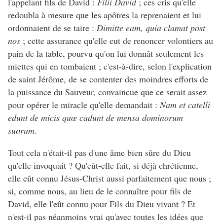
l'appelant fils de David :
Filii David
; ces cris qu'elle
redoubla à mesure que les apôtres la reprenaient et lui
ordonnaient de se taire :
Dimitte eam, quia clamat post
nos
; cette assurance qu'elle eut de renoncer volontiers au
pain de la table, pourvu qu'on lui donnât seulement les
miettes qui en tombaient ; c'est-à-dire, selon l'explication
de saint Jérôme, de se contenter des moindres efforts de
la puissance du Sauveur, convaincue que ce serait assez
pour opérer le miracle qu'elle demandait :
Nam et catelli
edunt de micis quœ cadunt de mensa dominorum
suorum
.
Tout cela n'était-il pas d'une âme bien sûre du Dieu
qu'elle invoquait ? Qu'eût-elle fait, si déjà chrétienne,
elle eût connu Jésus-Christ aussi parfaitement que nous ;
si, comme nous, au lieu de le connaître pour fils de
David, elle l'eût connu pour Fils du Dieu vivant ? Et
n'est-il pas néanmoins vrai qu'avec toutes les idées que