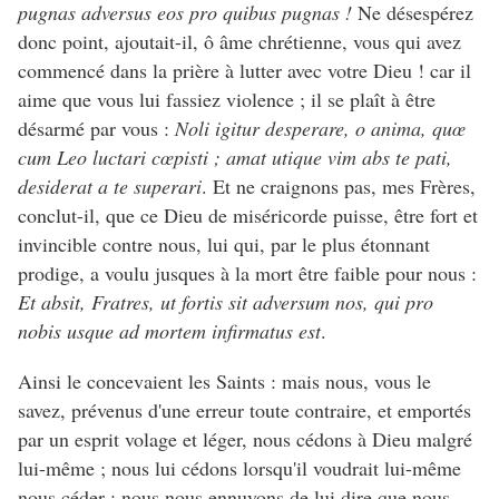
pugnas adversus eos pro quibus pugnas !
Ne désespérez
donc point, ajoutait-il, ô âme chrétienne, vous qui avez
commencé dans la prière à lutter avec votre Dieu ! car il
aime que vous lui fassiez violence ; il se plaît à être
désarmé par vous :
Noli igitur desperare, o anima, quœ
cum Leo luctari cœpisti ; amat utique vim abs te pati,
desiderat a te superari
. Et ne craignons pas, mes Frères,
conclut-il, que ce Dieu de miséricorde puisse, être fort et
invincible contre nous, lui qui, par le plus étonnant
prodige, a voulu jusques à la mort être faible pour nous :
Et absit, Fratres, ut fortis sit adversum nos, qui pro
nobis usque ad mortem infirmatus est
.
Ainsi le concevaient les Saints : mais nous, vous le
savez, prévenus d'une erreur toute contraire, et emportés
par un esprit volage et léger, nous cédons à Dieu malgré
lui-même ; nous lui cédons lorsqu'il voudrait lui-même
nous céder ; nous nous ennuyons de lui dire que nous