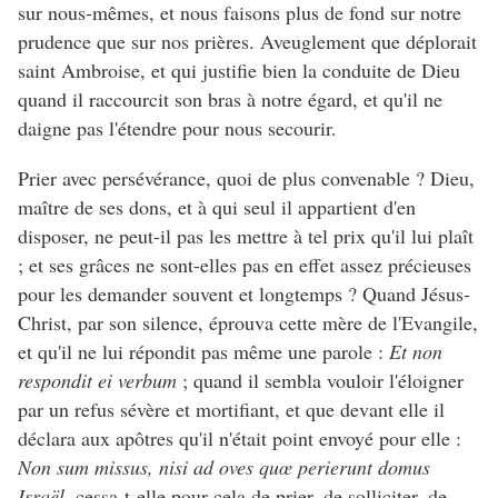
sur nous-mêmes, et nous faisons plus de fond sur notre
prudence que sur nos prières. Aveuglement que déplorait
saint Ambroise, et qui justifie bien la conduite de Dieu
quand il raccourcit son bras à notre égard, et qu'il ne
daigne pas l'étendre pour nous secourir.
Prier avec persévérance, quoi de plus convenable ? Dieu,
maître de ses dons, et à qui seul il appartient d'en
disposer, ne peut-il pas les mettre à tel prix qu'il lui plaît
; et ses grâces ne sont-elles pas en effet assez précieuses
pour les demander souvent et longtemps ? Quand Jésus-
Christ, par son silence, éprouva cette mère de l'Evangile,
et qu'il ne lui répondit pas même une parole :
Et non
respondit ei verbum
; quand il sembla vouloir l'éloigner
par un refus sévère et mortifiant, et que devant elle il
déclara aux apôtres qu'il n'était point envoyé pour elle :
Non sum missus, nisi ad oves quœ perierunt domus
Israël
, cessa-t-elle pour cela de prier, de solliciter, de