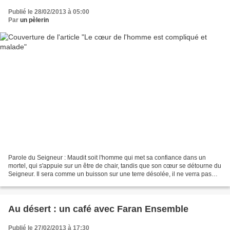
Publié le 28/02/2013 à 05:00
Par
un pèlerin
Parole du Seigneur : Maudit soit l'homme qui met sa confiance dans un
mortel, qui s'appuie sur un être de chair, tandis que son cœur se détourne du
Seigneur. Il sera comme un buisson sur une terre désolée, il ne verra pas
venir le bonheur. Il aura pour...
Au désert : un café avec Faran Ensemble
Publié le 27/02/2013 à 17:30