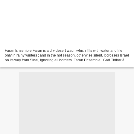
Faran Ensemble Faran is a dry desert wadi, which fills with water and life
only in rainy winters ; and in the hot season, otherwise silent. It crosses Israel
on its way from Sinai, ignoring all borders. Faran Ensemble : Gad Tidhar à
l'Oud Aviv Kaminer...