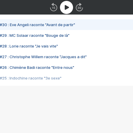
#30 : Eve Angeli raconte "Avant de partir"
#29 : MC Solaar raconte "Bouge de là"
28 : Lorie raconte "Je vais vite"
#27 : Christophe Willem raconte "Jacques a dit"
#26 : Chimène Badi raconte "Entre nous"
#25 : Indochine raconte "3e sexe"
#24 : Zaho raconte "C'est chelou"
#23 : Patrick Bruel raconte "Au café des délices"
#22 : Kyo raconte "Le chemin"
#21 : Nolwenn Leroy raconte "Cassé"
#20 : Patrick Hernandez raconte "Born to be alive"