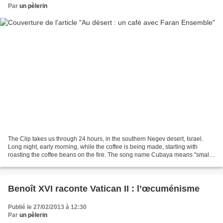
Par
un pèlerin
The Clip takes us through 24 hours, in the southern Negev desert, Israel.
Long night, early morning, while the coffee is being made, starting with
roasting the coffee beans on the fire. The song name Cubaya means "small
cup of coffee" in some Arabic dialect....
Benoît XVI raconte Vatican II : l’œcuménisme
Publié le 27/02/2013 à 12:30
Par
un pèlerin