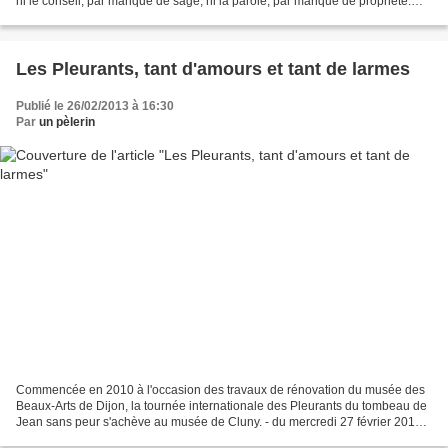
ni le conseil, par manque de sage, ni la parole, par manque de prophète.
Allons, attaquons-le par nos...
Les Pleurants, tant d'amours et tant de larmes
Publié le 26/02/2013 à 16:30
Par
un pèlerin
Commencée en 2010 à l'occasion des travaux de rénovation du musée des
Beaux-Arts de Dijon, la tournée internationale des Pleurants du tombeau de
Jean sans peur s'achève au musée de Cluny. - du mercredi 27 février 2013
au lundi 3 juin 2013 Musée National...