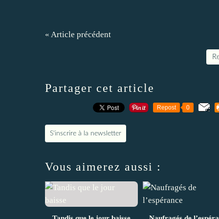
« Article précédent
Re
Partager cet article
Repost
0
S'inscrire à la newsletter
Vous aimerez aussi :
Tandis que le jour baisse
Naufragés de l’espér