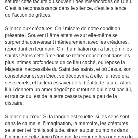
saturer cette faculté du souvenir des misèricordes de Dieu.
C’est la reconnaissance dans le silence, c’est le silence
de l’action de grâces.
Silence aux créatures. Oh ! misère de notre condition
présente ! Souvent l’âme attentive sur elle-même se
surprendra conversant intérieurement avec les créatures,
répondant en leur nom. Oh ! humiliation qui a fait gémir les
saints ! Alors cette âme doit se retirer doucement dans les
plus intimes profondeurs de ce lieu caché, où repose la
Majesté inaccessible du Saint des saints, et où Jésus, son
consolateur et son Dieu, se découvrira à elle, lui révélera
ses secrets, et lui fera essayer de la béatitude future. Alors
il lui donnera un amer dégoût pour tout ce qui n’est pas lui,
et tout ce qui est de la terre cessera peu à peu de la
distraire.
Silence du cœur. Si la langue est muette, si les sens sont
dans le calme, si l’imaginatïon, la mémoire, les créatures
se taisent et font la solitude, sinon autour, du moins dans
l’intime de cette âme d’épouse, le cœur ne fera que peu de