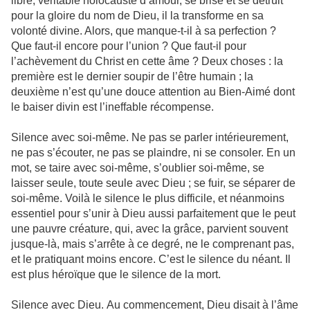
libre, véritable holocauste d’amour, se brise et se détruit
pour la gloire du nom de Dieu, il la transforme en sa
volonté divine. Alors, que manque-t-il à sa perfection ?
Que faut-il encore pour l’union ? Que faut-il pour
l’achèvement du Christ en cette âme ? Deux choses : la
première est le dernier soupir de l’être humain ; la
deuxième n’est qu’une douce attention au Bien-Aimé dont
le baiser divin est l’ineffable récompense.
Silence avec soi-même. Ne pas se parler intérieurement,
ne pas s’écouter, ne pas se plaindre, ni se consoler. En un
mot, se taire avec soi-même, s’oublier soi-même, se
laisser seule, toute seule avec Dieu ; se fuir, se séparer de
soi-même. Voilà le silence le plus difficile, et néanmoins
essentiel pour s’unir à Dieu aussi parfaitement que le peut
une pauvre créature, qui, avec la grâce, parvient souvent
jusque-là, mais s’arrête à ce degré, ne le comprenant pas,
et le pratiquant moins encore. C’est le silence du néant. Il
est plus héroïque que le silence de la mort.
Silence avec Dieu. Au commencement, Dieu disait à l’âme