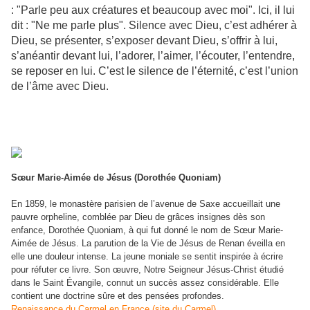
: "Parle peu aux créatures et beaucoup avec moi". Ici, il lui
dit : "Ne me parle plus". Silence avec Dieu, c’est adhérer à
Dieu, se présenter, s’exposer devant Dieu, s’offrir à lui,
s’anéantir devant lui, l’adorer, l’aimer, l’écouter, l’entendre,
se reposer en lui. C’est le silence de l’éternité, c’est l’union
de l’âme avec Dieu.
Sœur Marie-Aimée de Jésus (Dorothée Quoniam)
En 1859, le monastère parisien de l’avenue de Saxe accueillait une
pauvre orpheline, comblée par Dieu de grâces insignes dès son
enfance, Dorothée Quoniam, à qui fut donné le nom de Sœur Marie-
Aimée
de Jésus. La parution de la Vie de Jésus de Renan éveilla en
elle une douleur intense. La jeune moniale se sentit inspirée à écrire
pour réfuter ce livre. Son œuvre, Notre Seigneur Jésus-Christ étudié
dans le Saint Évangile, connut un succès assez considérable. Elle
contient une doctrine sûre et des pensées profondes.
Renaissance du Carmel en France (site du Carmel)