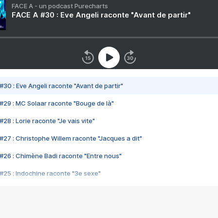
FACE A - un podcast Purecharts
FACE A #30 : Eve Angeli raconte "Avant de partir"
#30 : Eve Angeli raconte "Avant de partir"
#29 : MC Solaar raconte "Bouge de là"
28 : Lorie raconte "Je vais vite"
#27 : Christophe Willem raconte "Jacques a dit"
#26 : Chimène Badi raconte "Entre nous"
#25 : Indochine raconte "3e sexe"
#24 : Zaho raconte "C'est chelou"
#23 : Patrick Bruel raconte "Au café des délices"