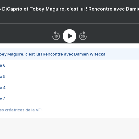
 DiCaprio et Tobey Maguire, c'est lui ! Rencontre avec Dam
bey Maguire, c'est lui ! Rencontre avec Damien Witecka
e 6
e 5
e 4
e 3
s créatrices de la VF !
e 2
e 1