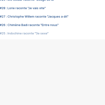
28 : Lorie raconte "Je vais vite"
#27 : Christophe Willem raconte "Jacques a dit"
#26 : Chimène Badi raconte "Entre nous"
#25 : Indochine raconte "3e sexe"
#24 : Zaho raconte "C'est chelou"
#23 : Patrick Bruel raconte "Au café des délices"
#22 : Kyo raconte "Le chemin"
#21 : Nolwenn Leroy raconte "Cassé"
#20 : Patrick Hernandez raconte "Born to be alive"
#19 : Lorie raconte "Près de moi"
#18 : Michael Jones raconte "A nos actes manqués" (avec Jean-Jacque
#17 : Khaled raconte "Aïcha"