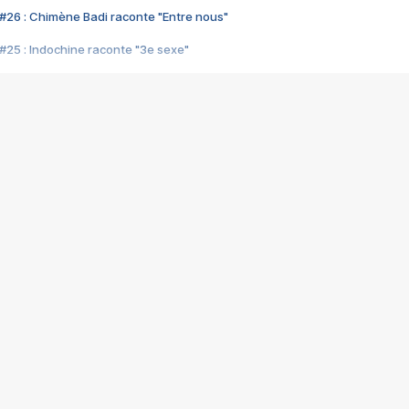
#26 : Chimène Badi raconte "Entre nous"
#25 : Indochine raconte "3e sexe"
#24 : Zaho raconte "C'est chelou"
#23 : Patrick Bruel raconte "Au café des délices"
#22 : Kyo raconte "Le chemin"
#21 : Nolwenn Leroy raconte "Cassé"
#20 : Patrick Hernandez raconte "Born to be alive"
#19 : Lorie raconte "Près de moi"
#18 : Michael Jones raconte "A nos actes manqués" (avec Jean-Jacque
#17 : Khaled raconte "Aïcha"
#16 : Corneille raconte "Parce qu'on vient de loin"
#15 : Indochine raconte "L'aventurier"