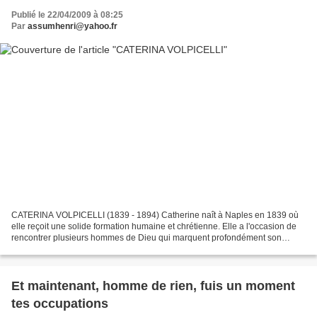
Publié le 22/04/2009 à 08:25
Par
assumhenri@yahoo.fr
CATERINA VOLPICELLI (1839 - 1894) Catherine naît à Naples en 1839 où
elle reçoit une solide formation humaine et chrétienne. Elle a l'occasion de
rencontrer plusieurs hommes de Dieu qui marquent profondément son
itinéraire spirituel. Le 19 septembre 1854...
Et maintenant, homme de rien, fuis un moment
tes occupations