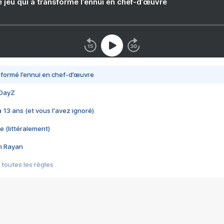
e jeu qui a transformé l’ennui en chef-d’œuvre
nsformé l’ennui en chef-d’œuvre
 DayZ
 a 13 ans (et vous l'avez ignoré)
e (littéralement)
im Rayan
 toutes les règles
s les jeux vidéo
us choquant de Rockstar ? - Le scandale BULLY
e plus moche de Steam