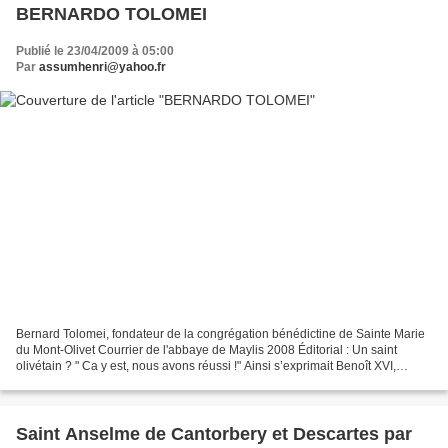
BERNARDO TOLOMEI
Publié le 23/04/2009 à 05:00
Par
assumhenri@yahoo.fr
Bernard Tolomei, fondateur de la congrégation bénédictine de Sainte Marie
du Mont-Olivet Courrier de l'abbaye de Maylis 2008 Éditorial : Un saint
olivétain ? " Ca y est, nous avons réussi !" Ainsi s’exprimait Benoît XVI,
radieux, en reconnaissant notre...
Saint Anselme de Cantorbery et Descartes par