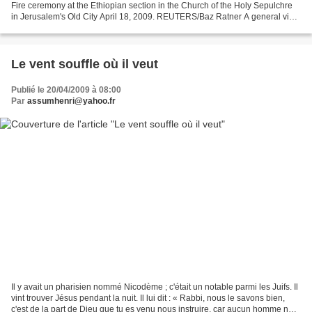
Fire ceremony at the Ethiopian section in the Church of the Holy Sepulchre
in Jerusalem's Old City April 18, 2009. REUTERS/Baz Ratner A general view
of the Church of Holy Sepulchre...
Le vent souffle où il veut
Publié le 20/04/2009 à 08:00
Par
assumhenri@yahoo.fr
Il y avait un pharisien nommé Nicodème ; c'était un notable parmi les Juifs. Il
vint trouver Jésus pendant la nuit. Il lui dit : « Rabbi, nous le savons bien,
c'est de la part de Dieu que tu es venu nous instruire, car aucun homme ne