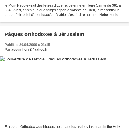
le Mont Nebo extrait des lettres d'Egérie, pèlerine en Terre Sainte de 381 à
384 : Ainsi, après quelque temps et par la volonté de Dieu, je ressentis un
autre désir, celui d'aller jusqu'en Arabie, c'est-à-dire au mont Nébo, sur le
lieu où Dieu ordonna...
Pâques orthodoxes à Jérusalem
Publié le 20/04/2009 à 21:15
Par
assumhenri@yahoo.fr
Ethiopian Orthodox worshippers hold candles as they take part in the Holy