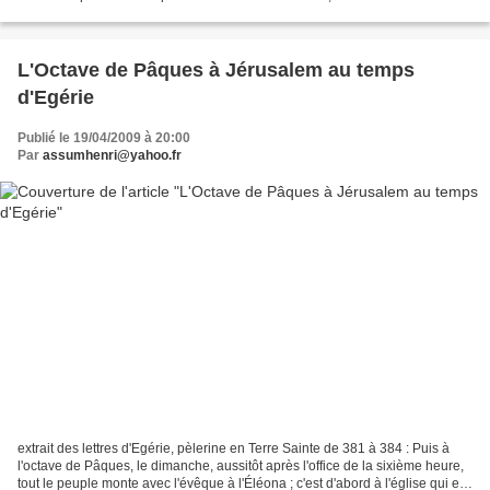
peut accomplir les...
L'Octave de Pâques à Jérusalem au temps
d'Egérie
Publié le 19/04/2009 à 20:00
Par
assumhenri@yahoo.fr
extrait des lettres d'Egérie, pèlerine en Terre Sainte de 381 à 384 : Puis à
l'octave de Pâques, le dimanche, aussitôt après l'office de la sixième heure,
tout le peuple monte avec l'évêque à l'Éléona ; c'est d'abord à l'église qui est