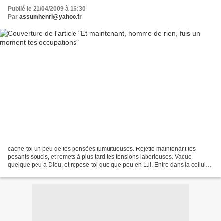
Publié le 21/04/2009 à 16:30
Par
assumhenri@yahoo.fr
cache-toi un peu de tes pensées tumultueuses. Rejette maintenant tes
pesants soucis, et remets à plus tard tes tensions laborieuses. Vaque
quelque peu à Dieu, et repose-toi quelque peu en Lui. Entre dans la cellule
de ton âme, exclus tout hormis Dieu...