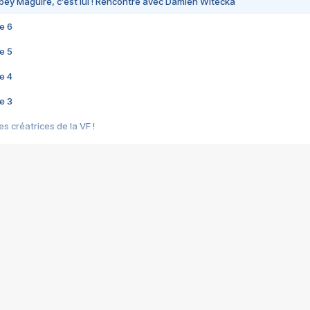
bey Maguire, c'est lui ! Rencontre avec Damien Witecka
e 6
e 5
e 4
e 3
s créatrices de la VF !
e 2
e 1
e Mektoub My Love arrive enfin ! Rencontre avec Shaïn Boumedine et Sal
i : après Toni en famille
elle réalise le bouleversant Dites lui que je l'aime
ais ! Rencontre autour de Vie privée de Rebecca Zlotowski
 de Marguerite, Grave... Rencontre avec Ella Rumpf