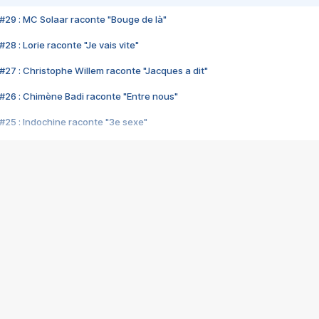
#29 : MC Solaar raconte "Bouge de là"
28 : Lorie raconte "Je vais vite"
#27 : Christophe Willem raconte "Jacques a dit"
#26 : Chimène Badi raconte "Entre nous"
#25 : Indochine raconte "3e sexe"
#24 : Zaho raconte "C'est chelou"
#23 : Patrick Bruel raconte "Au café des délices"
#22 : Kyo raconte "Le chemin"
#21 : Nolwenn Leroy raconte "Cassé"
#20 : Patrick Hernandez raconte "Born to be alive"
#19 : Lorie raconte "Près de moi"
#18 : Michael Jones raconte "A nos actes manqués" (avec Jean-Jacque