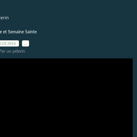
lerin
 et Semaine Sainte
6.03.2016
…
Par un pèlerin