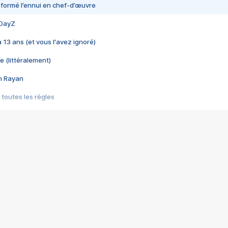
nsformé l’ennui en chef-d’œuvre
 DayZ
 a 13 ans (et vous l'avez ignoré)
e (littéralement)
im Rayan
 toutes les règles
s les jeux vidéo
us choquant de Rockstar ? - Le scandale BULLY
e plus moche de Steam
du RÊVE tourne au CAUCHEMAR
pendant 8 heures
it… à tort
umiliés par un jeu vidéo