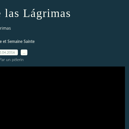
e las Lágrimas
grimas
 et Semaine Sainte
2.04.2016
…
Par un pèlerin