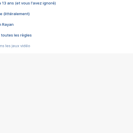
 a 13 ans (et vous l'avez ignoré)
e (littéralement)
im Rayan
 toutes les règles
s les jeux vidéo
us choquant de Rockstar ? - Le scandale BULLY
e plus moche de Steam
du RÊVE tourne au CAUCHEMAR
pendant 8 heures
it… à tort
umiliés par un jeu vidéo
ire - Final Fantasy 8
ti un empire - Age of Empires