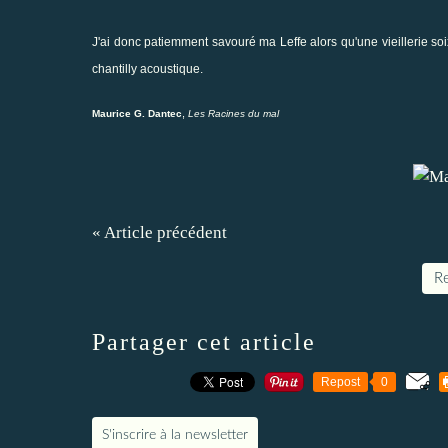
J'ai donc patiemment savouré ma Leffe alors qu'une vieillerie s
chantilly acoustique.
,
Maurice G. Dantec
Les Racines du mal
« Article précédent
Re
Partager cet article
Repost
0
S'inscrire à la newsletter