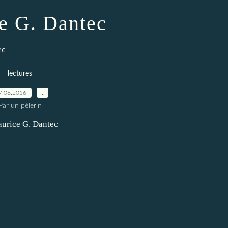
e G. Dantec
ec
lectures
7.06.2016
…
Par un pèlerin