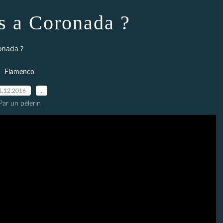
s a Coronada ?
onada ?
Flamenco
1.12.2016
…
Par un pèlerin