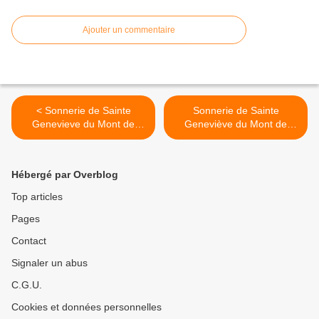
Ajouter un commentaire
< Sonnerie de Sainte
Sonnerie de Sainte
Genevieve du Mont de
Geneviève du Mont de
Paris - orchestre mexicain
Paris - recorded in concert
dirigé par Berlioz (Sergio)
at the Jerusalem Music
Centre >
Hébergé par Overblog
Top articles
Pages
Contact
Signaler un abus
C.G.U.
Cookies et données personnelles