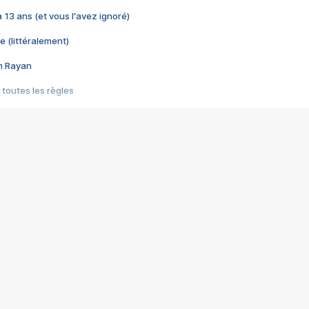
 a 13 ans (et vous l'avez ignoré)
e (littéralement)
im Rayan
 toutes les règles
s les jeux vidéo
us choquant de Rockstar ? - Le scandale BULLY
e plus moche de Steam
du RÊVE tourne au CAUCHEMAR
pendant 8 heures
it… à tort
umiliés par un jeu vidéo
ire - Final Fantasy 8