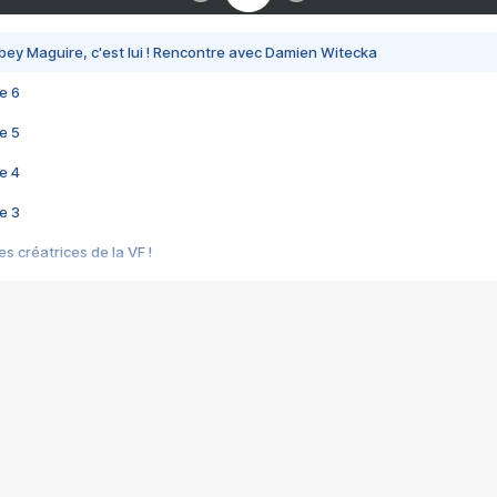
bey Maguire, c'est lui ! Rencontre avec Damien Witecka
e 6
e 5
e 4
e 3
s créatrices de la VF !
e 2
e 1
e Mektoub My Love arrive enfin ! Rencontre avec Shaïn Boumedine et Sal
i : après Toni en famille
elle réalise le bouleversant Dites lui que je l'aime
ais ! Rencontre autour de Vie privée de Rebecca Zlotowski