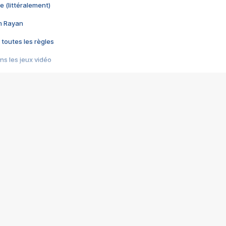
e (littéralement)
im Rayan
 toutes les règles
s les jeux vidéo
us choquant de Rockstar ? - Le scandale BULLY
e plus moche de Steam
du RÊVE tourne au CAUCHEMAR
pendant 8 heures
it… à tort
umiliés par un jeu vidéo
ire - Final Fantasy 8
ti un empire - Age of Empires
story DOFUS