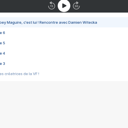
bey Maguire, c'est lui ! Rencontre avec Damien Witecka
e 6
e 5
e 4
e 3
s créatrices de la VF !
e 2
e 1
e Mektoub My Love arrive enfin ! Rencontre avec Shaïn Boumedine et Sal
i : après Toni en famille
elle réalise le bouleversant Dites lui que je l'aime