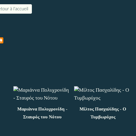
tour à l'accueil
Μαριάννα Πολυχρονίδη -
Μίλτος Πασχαλίδης - Ο
Σταυρός του Νότου
Τυμβωρύχος