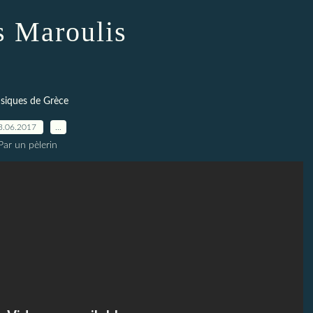
s Maroulis
siques de Grèce
3.06.2017
…
Par un pèlerin