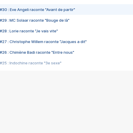
#30 : Eve Angeli raconte "Avant de partir"
#29 : MC Solaar raconte "Bouge de là"
28 : Lorie raconte "Je vais vite"
#27 : Christophe Willem raconte "Jacques a dit"
#26 : Chimène Badi raconte "Entre nous"
#25 : Indochine raconte "3e sexe"
#24 : Zaho raconte "C'est chelou"
#23 : Patrick Bruel raconte "Au café des délices"
#22 : Kyo raconte "Le chemin"
#21 : Nolwenn Leroy raconte "Cassé"
#20 : Patrick Hernandez raconte "Born to be alive"
#19 : Lorie raconte "Près de moi"