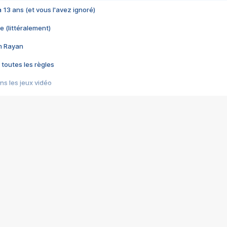
 a 13 ans (et vous l'avez ignoré)
e (littéralement)
im Rayan
 toutes les règles
s les jeux vidéo
us choquant de Rockstar ? - Le scandale BULLY
e plus moche de Steam
du RÊVE tourne au CAUCHEMAR
pendant 8 heures
it… à tort
umiliés par un jeu vidéo
ire - Final Fantasy 8