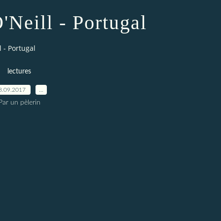
'Neill - Portugal
 - Portugal
lectures
8.09.2017
…
Par un pèlerin