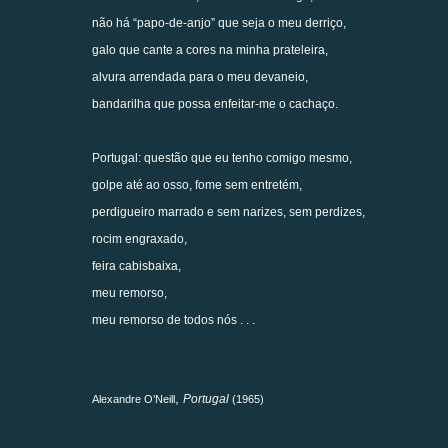
não há “papo-de-anjo” que seja o meu derriço,
galo que cante a cores na minha prateleira,
alvura arrendada para o meu devaneio,
bandarilha que possa enfeitar-me o cachaço.
Portugal: questão que eu tenho comigo mesmo,
golpe até ao osso, fome sem entretém,
perdigueiro marrado e sem narizes, sem perdizes,
rocim engraxado,
feira cabisbaixa,
meu remorso,
meu remorso de todos nós . . .
,
Portugal
Alexandre O’Neill
(1965)