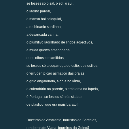
se fosses só o sal, o sol, o sul,
o ladino pardal,
o manso boi coloquial,
a rechinante sardinha,
a desancada varina,
o plumitivo ladrilhado de lindos adjectivos,
a muda queixa amendoada
duns olhos pestanítidos,
se fosses só a cegarrega do estio, dos estilos,
o ferrugento cão asmático das praias,
o grilo engaiolado, a grila no lábio,
o calendário na parede, o emblema na lapela,
ó Portugal, se fosses só três sílabas
de plástico, que era mais barato!
Doceiras de Amarante, barristas de Barcelos,
rendeiras de Viana, toureiros da Golegã,