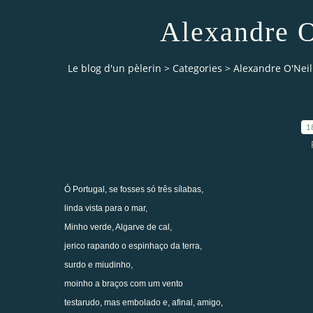
Alexandre O
Le blog d'un pèlerin
>
Categories
>
Alexandre O'Neill
1
Ó Portugal, se fosses só três sílabas,
linda vista para o mar,
Minho verde, Algarve de cal,
jerico rapando o espinhaço da terra,
surdo e miudinho,
moinho a braços com um vento
testarudo, mas embolado e, afinal, amigo,