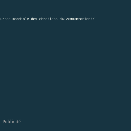
ournee-mondiale-des-chretiens-d%E2%80%B2orient/
Publicité