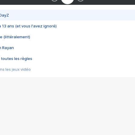
 DayZ
 a 13 ans (et vous l'avez ignoré)
e (littéralement)
im Rayan
 toutes les règles
s les jeux vidéo
us choquant de Rockstar ? - Le scandale BULLY
e plus moche de Steam
du RÊVE tourne au CAUCHEMAR
pendant 8 heures
it… à tort
umiliés par un jeu vidéo