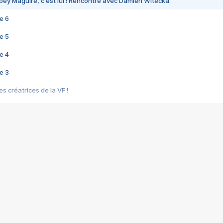
bey Maguire, c'est lui ! Rencontre avec Damien Witecka
e 6
e 5
e 4
e 3
s créatrices de la VF !
e 2
e 1
e Mektoub My Love arrive enfin ! Rencontre avec Shaïn Boumedine et Sal
i : après Toni en famille
elle réalise le bouleversant Dites lui que je l'aime
ais ! Rencontre autour de Vie privée de Rebecca Zlotowski
 de Marguerite, Grave... Rencontre avec Ella Rumpf