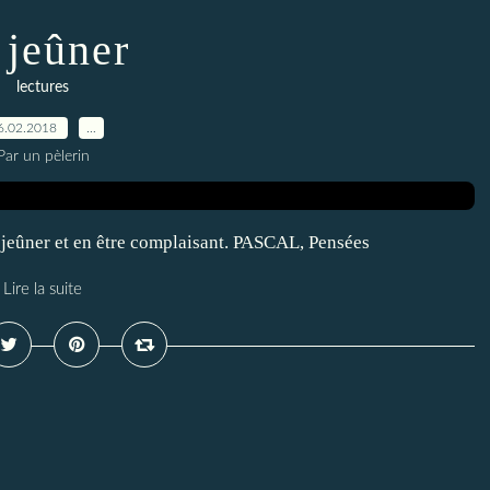
. jeûner
lectures
6.02.2018
…
Par un pèlerin
e jeûner et en être complaisant. PASCAL, Pensées
Lire la suite