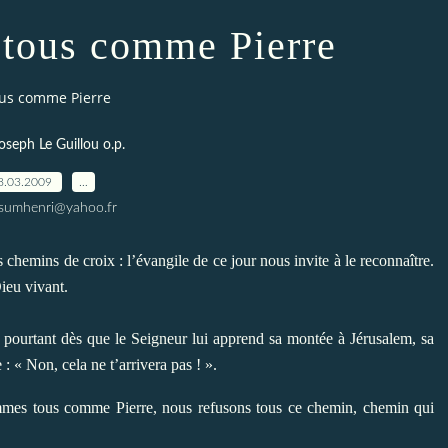
tous comme Pierre
us comme Pierre
oseph Le Guillou o.p.
8.03.2009
…
ssumhenri@yahoo.fr
chemins de croix : l’évangile de ce jour nous invite à le reconnaître.
ieu vivant.
et pourtant dès que le Seigneur lui apprend sa montée à Jérusalem, sa
e : « Non, cela ne t’arrivera pas ! ».
mes tous comme Pierre, nous refusons tous ce chemin, chemin qui