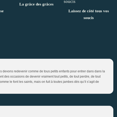
La grâce des grâces
se
Laissez de côté tous vos
soucis
nous devons redevenir comme de tous petits enfants pour entrer dans dans la
nt des occasions de devenir vraiment tout petits, de tout perdre, de tout
omme le font les saints, mais on fuit à toutes jambes dès qu’il s’agit de