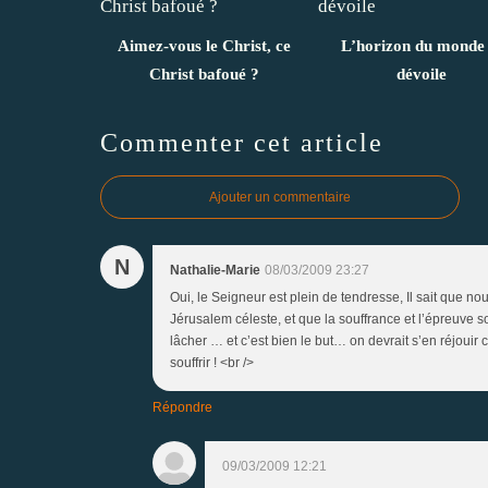
Aimez-vous le Christ, ce
L’horizon du monde 
Christ bafoué ?
dévoile
Commenter cet article
Ajouter un commentaire
N
Nathalie-Marie
08/03/2009 23:27
Oui, le Seigneur est plein de tendresse, Il sait que 
Jérusalem céleste, et que la souffrance et l’épreuve so
lâcher … et c’est bien le but… on devrait s’en réjouir c
souffrir ! <br />
Répondre
09/03/2009 12:21