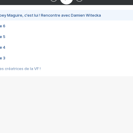
bey Maguire, c'est lui ! Rencontre avec Damien Witecka
e 6
e 5
e 4
e 3
s créatrices de la VF !
e 2
e 1
e Mektoub My Love arrive enfin ! Rencontre avec Shaïn Boumedine et Sal
i : après Toni en famille
elle réalise le bouleversant Dites lui que je l'aime
ais ! Rencontre autour de Vie privée de Rebecca Zlotowski