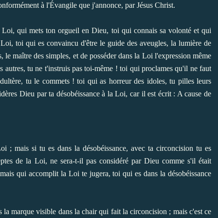
onformément à l'Évangile que j'annonce, par Jésus Christ.
a Loi, qui mets ton orgueil en Dieu, toi qui connais sa volonté et qui
a Loi, toi qui es convaincu d'être le guide des aveugles, la lumière de
s, le maître des simples, et de posséder dans la Loi l'expression même
es autres, tu ne t'instruis pas toi-même ! toi qui proclames qu'il ne faut
dultère, tu le commets ! toi qui as horreur des idoles, tu pilles leurs
dères Dieu par ta désobéissance à la Loi, car il est écrit : A cause de
Loi ; mais si tu es dans la désobéissance, avec ta circoncision tu es
eptes de la Loi, ne sera-t-il pas considéré par Dieu comme s'il était
 mais qui accomplit la Loi te jugera, toi qui es dans la désobéissance
as la marque visible dans la chair qui fait la circoncision ; mais c'est ce